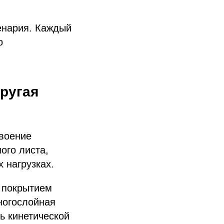
енария. Каждый
о
ругая
двоение
ого листа,
 нагрузках.
 покрытием
ногослойная
ь кинетической