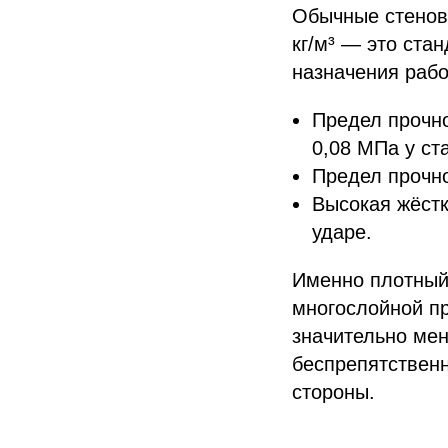
Обычные стенов
кг/м³ — это ста
назначения рабо
Предел прочно
0,08 МПа у ст
Предел прочно
Высокая жёстк
ударе.
Именно плотный
многослойной пр
значительно мен
беспрепятствен
стороны.