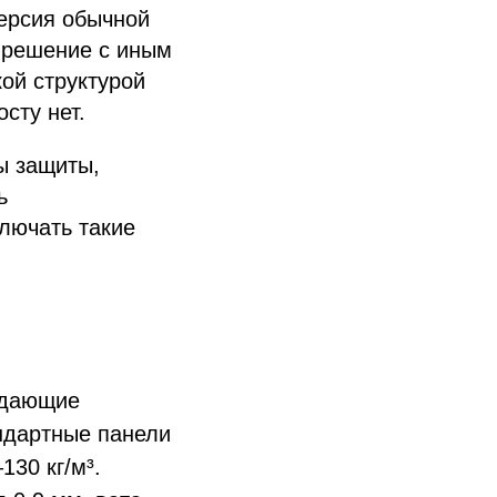
версия обычной
е решение с иным
ой структурой
сту нет.
ы защиты,
ь
ключать такие
ждающие
андартные панели
130 кг/м³.