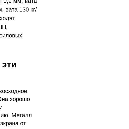
 0,9 мм, вата
 вата 130 кг/
оходят
ПП,
 силовых
 эти
восходное
Она хорошо
и
вию. Металл
экрана от