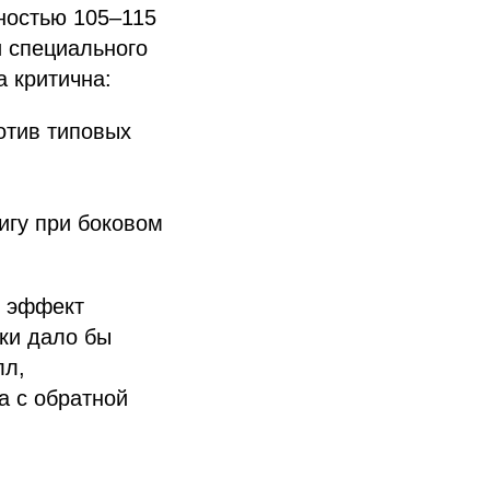
ностью 105–115
и специального
а критична:
отив типовых
игу при боковом
т эффект
ки дало бы
лл,
а с обратной