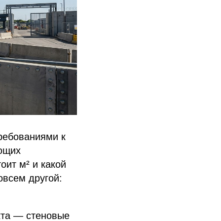
ребованиями к
ающих
оит м² и какой
овсем другой:
кта — стеновые