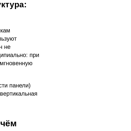
ктура:
вкам
льзуют
н не
ципиально: при
 мгновенную
сти панели)
 вертикальная
 чём