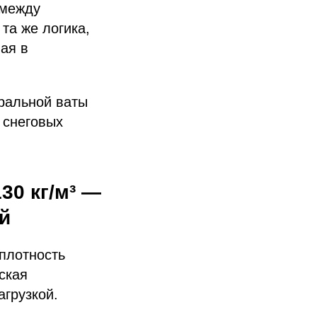
 между
та же логика,
ая в
ральной ваты
 снеговых
30 кг/м³ —
й
 плотность
ская
агрузкой.