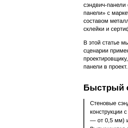
сэндвич-панели 
панели» с марке
составом металл
склейки и серти
В этой статье м
сценарии примен
проектировщику,
панели в проект.
Быстрый о
Стеновые сэн
конструкции с
— от 0,5 мм) 