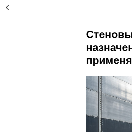
Стеновы
назначен
примен