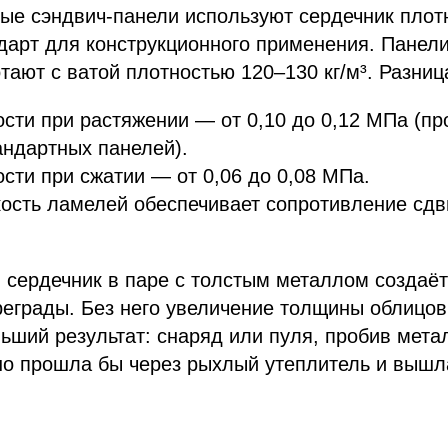
ые сэндвич-панели используют сердечник плот
ндарт для конструкционного применения. Панел
тают с ватой плотностью 120–130 кг/м³. Разниц
сти при растяжении — от 0,10 до 0,12 МПа (пр
андартных панелей).
сти при сжатии — от 0,06 до 0,08 МПа.
ость ламелей обеспечивает сопротивление сдв
 сердечник в паре с толстым металлом создаё
еграды. Без него увеличение толщины облицов
ьший результат: снаряд или пуля, пробив мета
но прошла бы через рыхлый утеплитель и вышл