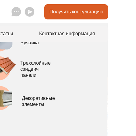
Экструдиророванный
пенополистирол
Получить консультацию
Batepleks
статьи
Контактная информация
ПВХ-мембрана
Ручайка
Трехслойные
сэндвич
панели
Декоративные
элементы