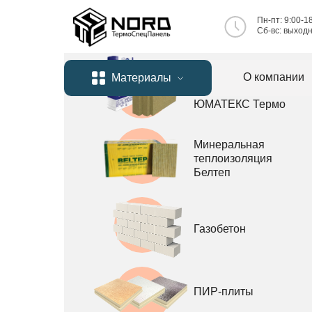
Минеральная
Пн-пт: 9:00-1
теплоизоляция
Сб-вc: выход
DiROCK
Минеральная
О компании
Материалы
теплоизоляция
ЮМАТЕКС Термо
Интересные статьи
Минеральная
теплоизоляция
Белтеп
Газобетон
ПИР-плиты