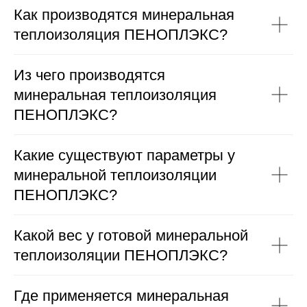
Как производятся минеральная
теплоизоляция ПЕНОПЛЭКС?
Из чего производятся
минеральная теплоизоляция
Материалы
ПЕНОПЛЭКС?
Минеральная
Отделочные
теплоизоляция DiROCK
материалы LINNIMAX
Какие существуют параметры у
Минеральная
Экструдиророванный
минеральной теплоизоляции
теплоизоляция
пенополистирол
ЮМАТЕКС Термо
Batepleks
ПЕНОПЛЭКС?
Минеральная
ПВХ-мембрана
теплоизоляция Белтеп
Ручайка
Газобетон
Профнастил
Какой вес у готовой минеральной
Декоративные
ПИР-плиты
теплоизоляции ПЕНОПЛЭКС?
элементы
Теплоизоляция
Трехслойные
ПЕНОПЛЭКС
сэндвич панели
Где применяется минеральная
Крепеж и доборные
ИКОПАЛ
элементы