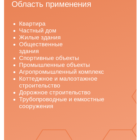
Долговечность
Срок эффективной эксплуатации материала
более 50 лет подтвержден испытаниями
Научно-исследовательского института
строительной физики НИИСФ РААСН
Безопасность
ПЕНОПЛЭКС соответствует всем санитарно-
гигиеническим нормам. Не выделяет
в воздушную среду вредных веществ, таких
как фенолы, изоцианаты
Биостойкость материалов