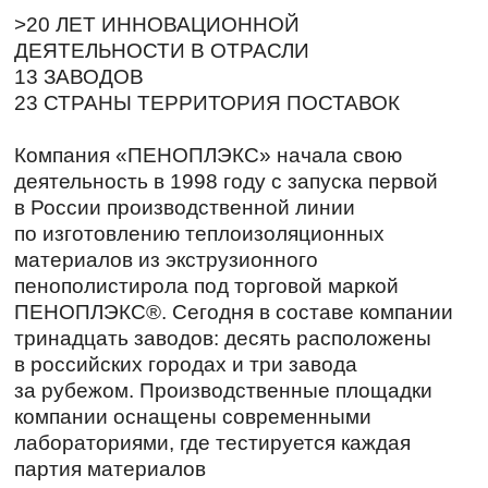
Область применения
Квартира
Частный дом
Жилые здания
Общественные
здания
Спортивные объекты
Промышленные объекты
Агропромышленный комплекс
Коттеджное и малоэтажное
строительство
Дорожное строительство
Трубопроводные и емкостные