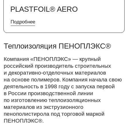
ПЕНОПЛЭКС ГЕО
деятельность в 1998 году с запуска первой
в России производственной линии
по изготовлению теплоизоляционных
Подробнее
материалов из экструзионного
пенополистирола под торговой маркой
ПЕНОПЛЭКС®. Сегодня в составе компании
тринадцать заводов: десять расположены
ПЕНОПЛЭКС ФУНДАМЕНТ
в российских городах и три завода
за рубежом. Производственные площадки
Подробнее
компании оснащены современными
лабораториями, где тестируется каждая
партия материалов
ПЕНОПЛЭКС КРОВЛЯ
Подробнее