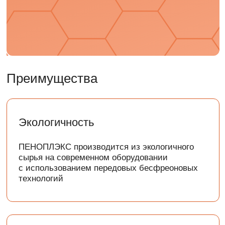
ПЕНОПЛЭКС не является матрицей для
развития бактерий, плесени и иных
вредоносных микроорганизмов, обеспечивая
безопасность и долговечность объекта
в целом, что подтверждают результаты
испытаний профильных микологических
центров
Низкая теплопроводность
Неизменно низкая теплопроводность
ПЕНОПЛЭКС, независящая от условий
эксплуатации, обеспечивает стабильно
высокие теплозащитные характеристики
конструкции на протяжении всего срока
эксплуатации объекта
Практически нулевое