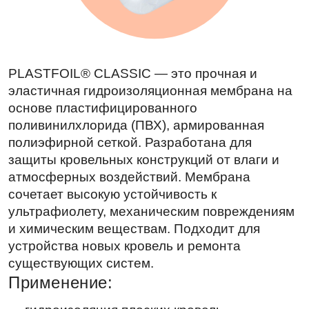
PLASTFOIL® CLASSIC — это прочная и
эластичная гидроизоляционная мембрана на
основе пластифицированного
поливинилхлорида (ПВХ), армированная
полиэфирной сеткой. Разработана для
защиты кровельных конструкций от влаги и
атмосферных воздействий. Мембрана
сочетает высокую устойчивость к
ультрафиолету, механическим повреждениям
и химическим веществам. Подходит для
устройства новых кровель и ремонта
существующих систем.
Применение:
гидроизоляция плоских кровель
на промышленных и гражданских объектах
ремонт и реконструкция эксплуатируемых
кровель
устройство механически закрепляемых
и балластных кровельных систем
объекты с повышенными требованиями