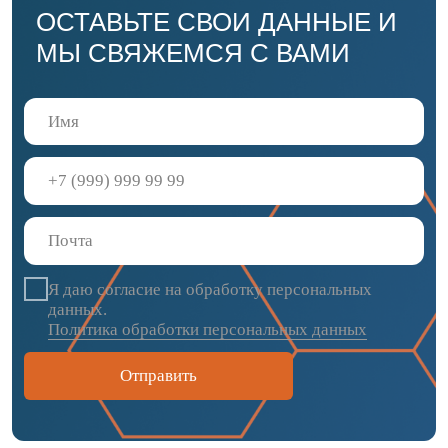
теплоизоляция Белтеп
Ручайка
Газобетон
Профнастил
Декоративные
ПИР-плиты
элементы
Теплоизоляция
Трехслойные
ПЕНОПЛЭКС
сэндвич панели
Крепеж и доборные
ИКОПАЛ
элементы
Навигация
О компании
Новости и статьи
Услуги
Контакты
Проекты
+7 993 963-48-46
info@tsp-nord.ru