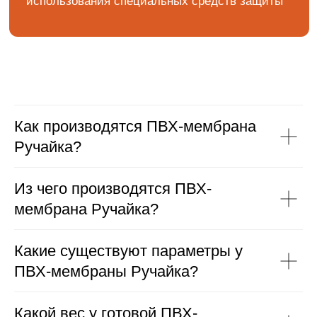
ОСТАЛИСЬ ВОПРОСЫ?
Как производятся ПВХ-мембрана
ОСТАВЬТЕ СВОИ ДАННЫЕ И
Ручайка?
МЫ СВЯЖЕМСЯ С ВАМИ
Из чего производятся ПВХ-
мембрана Ручайка?
Какие существуют параметры у
ПВХ-мембраны Ручайка?
Я даю согласие на обработку персональных
данных.
Какой вес у готовой ПВХ-
Политика обработки персональных данных