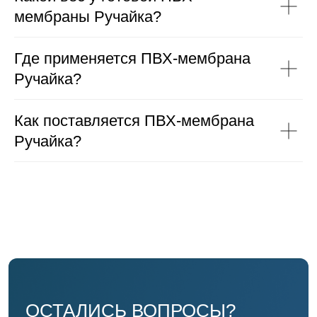
мембраны Ручайка?
Отправить
Где применяется ПВХ-мембрана
Ручайка?
Как поставляется ПВХ-мембрана
Ручайка?
Материалы
Минеральная
Отделочные
теплоизоляция DiROCK
материалы LINNIMAX
Минеральная
Экструдиророванный
теплоизоляция
пенополистирол
ЮМАТЕКС Термо
Batepleks
Минеральная
ПВХ-мембрана