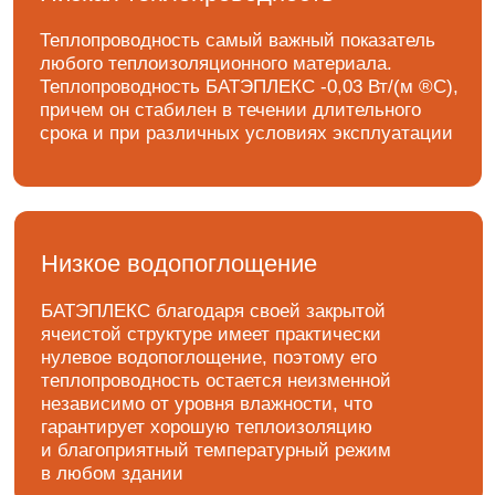
независимо от уровня влажности, что
гарантирует хорошую теплоизоляцию
и благоприятный температурный режим
в любом здании
Экологичность
При производстве БАТЭПЛЕКС используются
безопасные нетоксичные компоненты.
Экструдированный понополисгирол является
экологически чистым материалом. Он не имеет
запаха, не вызывает аллергии, устойчив
к гниению и разрушению. В агросооружениях
допускается применение ХРS плит без
дополнительной внешней облицовки, так как
возможна многократная очистка жидкостью под
давлением и дезинфекция
Простота и удобство монтажа