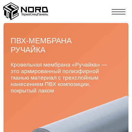
ПВХ-МЕМБРАНА
РУЧАЙКА
Кровельная мембрана «Ручайка» —
это армированный полиэфирной
тканью материал с трехслойным
нанесением ПВХ композиции,
покрытый лаком