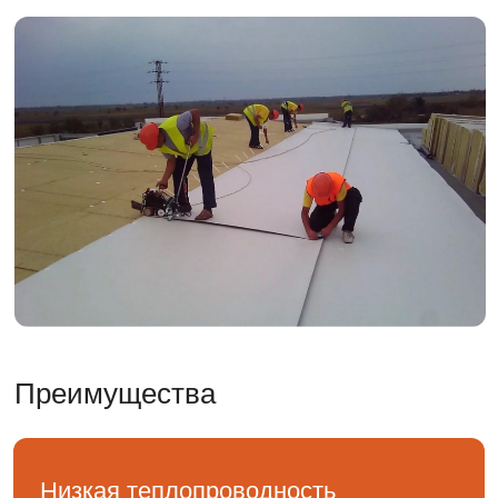
Преимущества
Низкая теплопроводность
Теплопроводность самый важный показатель
любого теплоизоляционного материала.
Теплопроводность БАТЭПЛЕКС -0,03 Вт/(м ®С),
причем он стабилен в течении длительного
срока и при различных условиях эксплуатации
Низкое водопоглощение
БАТЭПЛЕКС благодаря своей закрытой
ячеистой структуре имеет практически
нулевое водопоглощение, поэтому его
теплопроводность остается неизменной