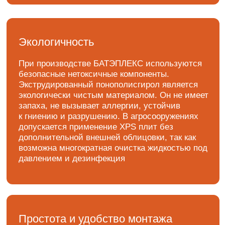
Наличие канавок по всей поверхности,
кромка шип-паз БАТЭПЛЕКС не имеет
никаких ограничений, вызываемых
температурным режимом, работать с ним
можно в любую погоду, как в дождь, так
и в холод. Работа с данным материалом
не требует особых навыков и существует
возможность монтажа собственными
силами. Плиты легко обрабатываются
(хорошо режутся с использованием
обычного ножа) и чрезвычайно просты
в монтаже благодаря форме кромки шип-паз
Прочность
Высокий показатель прочности позволяет
применять БАТЭПЛЕКС в конструкциях
инверсионных кровель, для изоляции
подземных частей зданий, холодильников,
промышленных полов и ледовых арен, а также