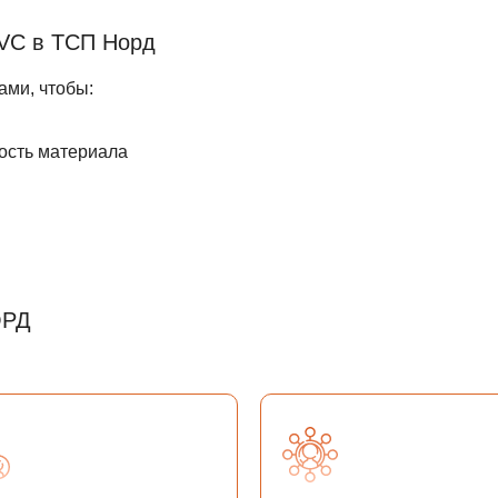
VC в ТСП Норд
ами, чтобы:
мость материала
ОРД