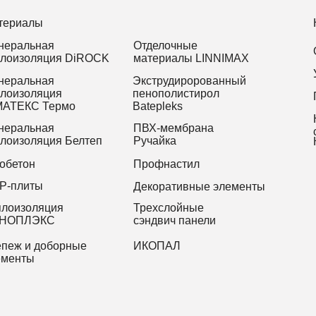
териалы
неральная
Отделочные
плоизоляция DiROCK
материалы LINNIMAX
неральная
Экструдиророванный
плоизоляция
пенополистирол
АТЕКС Термо
Batepleks
неральная
ПВХ-мембрана
плоизоляция Белтеп
Ручайка
обетон
Профнастил
Р-плиты
Декоративные элементы
плоизоляция
Трехслойные
НОПЛЭКС
сэндвич панели
епеж и доборные
ИКОПАЛ
ементы