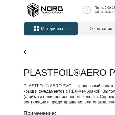
Пн-пт: 9:00-1
Сб-вc: выход
Материалы
О компании
PLASTFOIL®AERO 
PLASTFOIL® AERO PVC — кровельный аэрато
крыш и фундаментов с ПВХ-мембраной. Выпол
(стойка) и полипропиленового колпака. Спрое
вентиляции и предотвращения влагонакоплени
Применение: