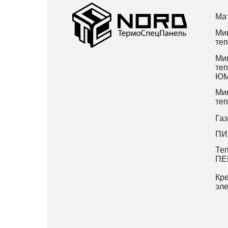
Ма
Ми
те
Ми
те
ЮМ
Ми
те
Газ
ПИ
Те
ПЕ
Кр
эл