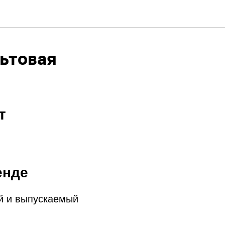
ьтовая
т
енде
й и выпускаемый