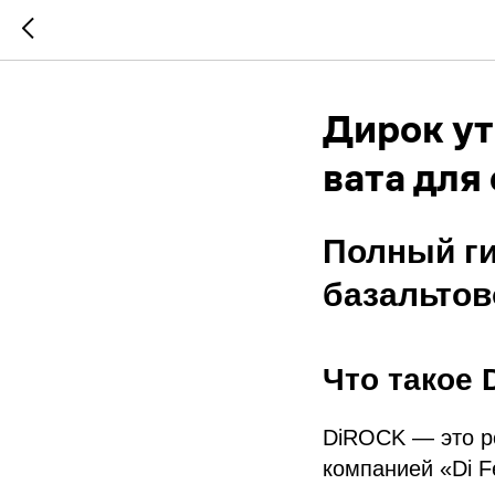
Дирок ут
вата для
Полный ги
базальтов
Что такое
DiROCK — это р
компанией «Di F