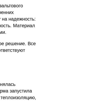
зальтового
ренних
 на надежность:
ность. Материал
ми.
ое решение. Все
ответствуют
анялась
рма запустила
 теплоизоляцию,