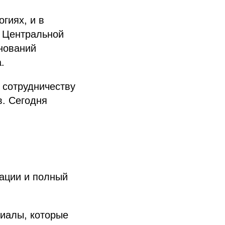
гиях, и в
 Центральной
нований
.
 сотрудничеству
в. Сегодня
вации и полный
иалы, которые