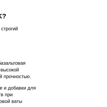
K?
 строгий
базальтовая
 высокой
й прочностью.
е и добавки для
тв при
овой ваты