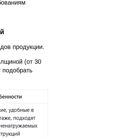
бованиям
ий
дов продукции.
олщиной (от 30
т подобрать