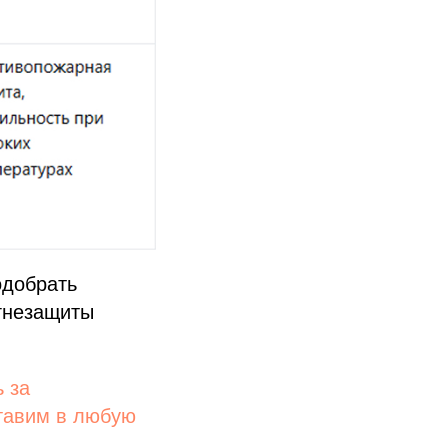
одобрать
огнезащиты
 за
тавим в любую