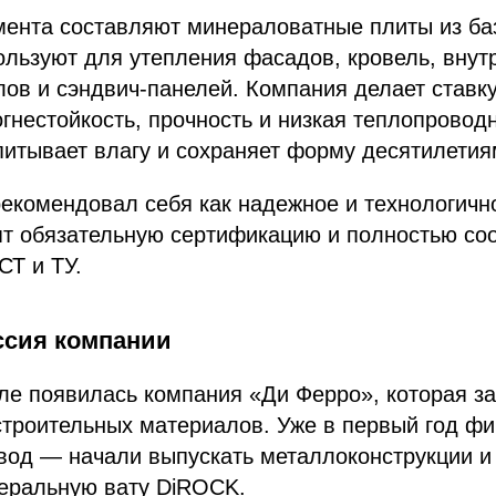
мента составляют минераловатные плиты из ба
ользуют для утепления фасадов, кровель, внут
лов и сэндвич-панелей. Компания делает ставку
огнестойкость, прочность и низкая теплопровод
питывает влагу и сохраняет форму десятилетия
екомендовал себя как надежное и технологичн
ят обязательную сертификацию и полностью со
СТ и ТУ.
ссия компании
уле появилась компания «Ди Ферро», которая з
строительных материалов. Уже в первый год фи
вод — начали выпускать металлоконструкции и
неральную вату DiROCK.