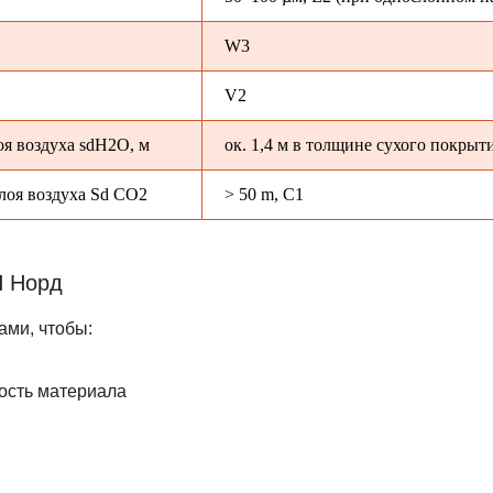
W3
V2
я воздуха sdH2O, м
ок. 1,4 м в толщине сухого покрыт
лоя воздуха Sd СО2
> 50 m, C1
П Норд
ами, чтобы:
мость материала