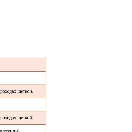
проходах щеткой.
проходах щеткой.
анесении)