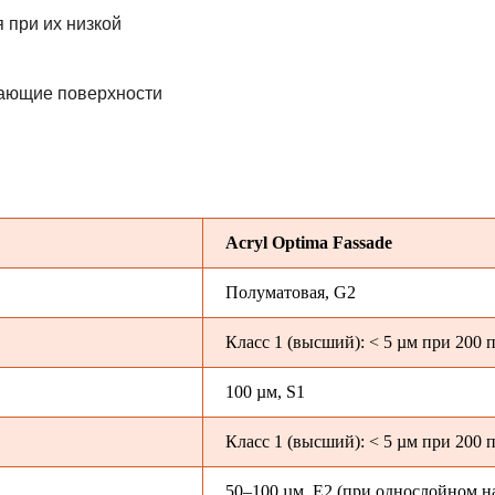
 при их низкой
вающие поверхности
Acryl Optima Fassade
Полуматовая, G2
Класс 1 (высший): < 5 µм при 200 
100 µм, S1
Класс 1 (высший): < 5 µм при 200 
50–100 µм, E2 (при однослойном н