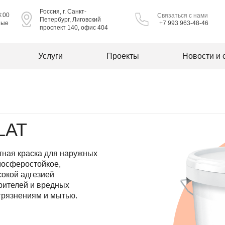
Россия, г. Санкт-
8:00
Связаться с нами
Петербург, Лиговский
ные
+7 993 963-48-46
проспект 140, офис 404
Услуги
Проекты
Новости и 
LAT
тная краска для наружных
мосферостойкое,
сокой адгезией
рителей и вредных
агрязнениям и мытью.