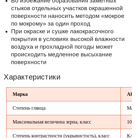
Марка
Absol
Степень глянца
Мато
Максимальная величина зерна, класс
100 µ
Степень контрастности (укрывистость), класс
Класс