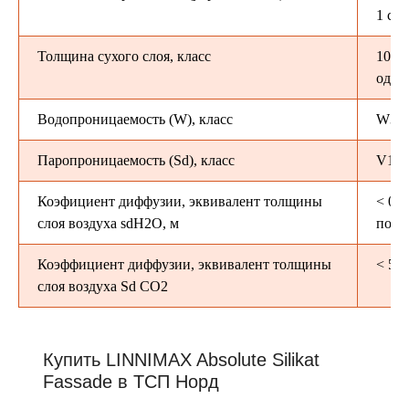
1 сл
Толщина сухого слоя, класс
100–
одно
Водопроницаемость (W), класс
W3
Паропроницаемость (Sd), класс
V1
Коэфициент диффузии, эквивалент толщины
< 0,2
слоя воздуха sdH2O, м
покр
Коэффициент диффузии, эквивалент толщины
< 50 
слоя воздуха Sd СО2
Купить LINNIMAX Absolute Silikat
Fassade в ТСП Норд