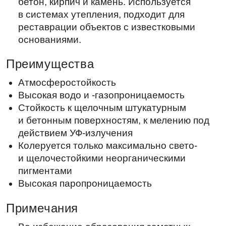
Высокая водо и -газопроницаемость
Стойкость к щелочным штукатурным
и бетонным поверхностям, к мелению под
действием УФ-излучения
Колеруется только максимально свето-
и щелочестойкими неорганическими
пигментами
Высокая паропроницаемость
Примечания
Во избежание образования заметных
стыков отдельных участков окрашенной
поверхности наносить методом «мокрое
по мокрому» за один проход
При окраске и сушке лакокрасочного
покрытия в условиях высокой влажности
воздуха и прохладной погоды может
происходить медленное высыхание
поверхности
Характеристики