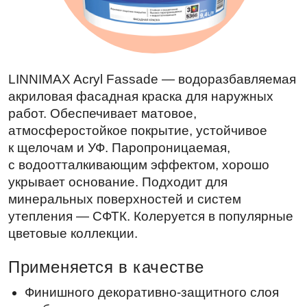
LINNIMAX Acryl Fassade — водоразбавляемая
акриловая фасадная краска для наружных
работ. Обеспечивает матовое,
атмосферостойкое покрытие, устойчивое
к щелочам и УФ. Паропроницаемая,
с водоотталкивающим эффектом, хорошо
укрывает основание. Подходит для
минеральных поверхностей и систем
утепления — СФТК. Колеруется в популярные
цветовые коллекции.
Применяется в качестве
Финишного декоративно-защитного слоя
по бетону, цементным, цементно-
известковым штукатуркам, кирпичной
и каменной кладке, прочным старым
покрытиям
Преимущества
Атмосферостойкость и экологичность