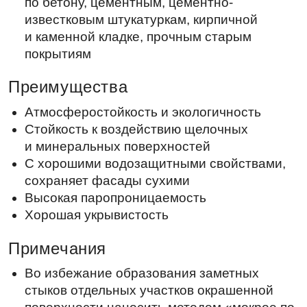
Стойкость к воздействию щелочных
и минеральных поверхностей
С хорошими водозащитными свойствами,
сохраняет фасады сухими
Высокая паропроницаемость
Хорошая укрывистость
Примечания
Во избежание образования заметных
стыков отдельных участков окрашенной
поверхности наносить методом «мокрое по
мокрому» за один проход
При окраске и сушке лакокрасочного
покрытия в условиях высокой влажности
воздуха и прохладной погоды может
происходить медленное высыхание
поверхности.
В связи с погодными условиями из-за
влажной нагрузки (дождь, иней, туман) на
поверхность покрытия могут выходить в
виде потеков пигментные или прозрачные,