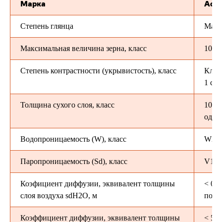
Марка
Acry
Степень глянца
Мато
Максимальная величина зерна, класс
100 µ
Степень контрастности (укрывистость), класс
Класс
1 сл
Толщина сухого слоя, класс
100–
одно
Водопроницаемость (W), класс
W2
Паропроницаемость (Sd), класс
V1
Коэфициент диффузии, эквивалент толщины
< 0,2
слоя воздуха sdH2O, м
покр
Коэффициент диффузии, эквивалент толщины
< 50 