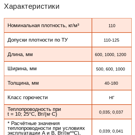
Длина, мм
600, 1000, 1200
Ширина, мм
500, 600, 1000
Толщина, мм
40-180
Класс горючести
НГ
Теплопроводность при
0,035; 0,037
t = 10; 25°C, Вт/(м·С)
* Расчётные значения
теплопроводности при условиях
0,039; 0,041
эксплуатации А и В, Вт/(м*ºС),
не более, λА; λБ