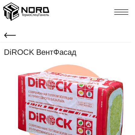
DiROCK ВентФасад