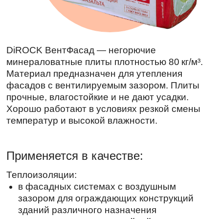
DiROCK ВентФасад — негорючие
минераловатные плиты плотностью 80 кг/м³.
Материал предназначен для утепления
фасадов с вентилируемым зазором. Плиты
прочные, влагостойкие и не дают усадки.
Хорошо работают в условиях резкой смены
температур и высокой влажности.
Применяется в качестве:
Теплоизоляции:
в фасадных системах с воздушным
зазором для ограждающих конструкций
зданий различного назначения
при выполнении однослойной изоляции
Характеристики
Номинальная плотность, кг/м³
80
Допуски плотности по ТУ