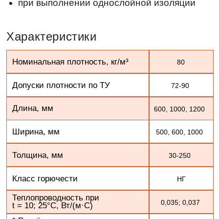
72-90
Длина, мм
600, 1000, 1200
Ширина, мм
500, 600, 1000
Толщина, мм
30-250
Класс горючести
НГ
Теплопроводность при
0,035; 0,037
t = 10; 25°C, Вт/(м·С)
* Расчётные значения
теплопроводности при условиях
0,039; 0,041
эксплуатации А и В, Вт/(м*ºС),
не более, λА; λБ