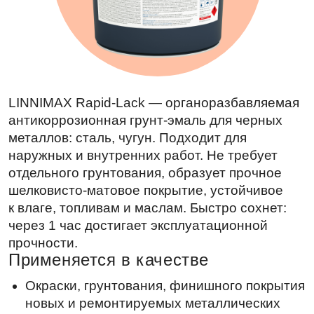
LINNIMAX Rapid-Lack — органоразбавляемая
антикоррозионная грунт-эмаль для черных
металлов: сталь, чугун. Подходит для
наружных и внутренних работ. Не требует
отдельного грунтования, образует прочное
шелковисто-матовое покрытие, устойчивое
к влаге, топливам и маслам. Быстро сохнет:
через 1 час достигает эксплуатационной
прочности.
Применяется в качестве
Окраски, грунтования, финишного покрытия
новых и ремонтируемых металлических
конструкций: ограждений, ворот, перил,
стеллажей, дорожной, ж/д
и сельскохозяйственной техники, а также
производственного оборудования
и пространственных строительных
конструкций.