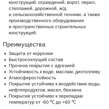
Преимущества
Защита от коррозии
Быстросохнущий состав
Прочное покрытие с адгезией
Устойчивость к воде, маслам, дизтопливу
Атмосферостойкость
Покрытие устойчиво к воздействию воды,
нефтепродуктов, масел, бензина
Покрытие устойчиво к перепадам
температур от -60 ℃ до +60 ℃
Примечания
Допускается нанесение на дерево при
соблюдении норм влажности. Используется
как грунтовочный, промежуточный и
финишный слой.
Во избежание образования заметных
стыков отдельных участков окрашенной
поверхности наносить методом «мокрое по
мокрому» за один проход в рамках одной
плоскости.