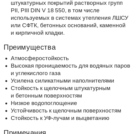
Атмосферостойкость
Высокая проницаемость для водяных паров
и углекислого газа
Усилена силикатными наполнителями
Стойкость к щелочным штукатурным
и бетонным поверхностям
Низкое водопоглощение
Устойчивость к щелочным поверхностям
Стойкость к УФ-лучам и выцветанию
Примечания
Рекомендуется для фасадов и цоколей
с повышенной нагрузкой от влаги
и загрязнений.
Во избежание образования заметных
стыков отдельных участков окрашенной
поверхности наносить методом «мокрое
по мокрому» за один проход.
При окраске и сушке лакокрасочного
покрытия в условиях высокой влажности
воздуха и прохладной погоды может