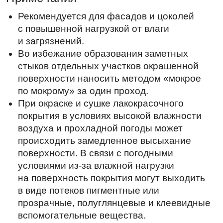
происходить замедленное высыхание
поверхности. В связи с погодными
условиями из-за влажной нагрузки
на поверхность покрытия могут выходить
в виде потеков пигментные или
прозрачные, полуглянцевые и клеевидные
вспомогательные вещества.
Вспомогательные вещества
водорастворимы и могут быть удалены
водой в достаточном количестве, например
самостоятельно после нескольких
обильных дождей. На качество высохшего
покрытия это не будет оказывать
негативного влияния. Если все же
необходимо перекрашивание такого
основания, в таком случае выделения
вспомогательных вещества
предварительно увлажнить и после
короткого времени воздействия смыть без
Характеристики
остатка.