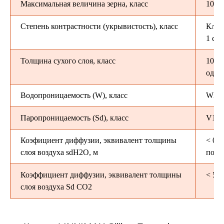
Максимальная величина зерна, класс
100 µ
Степень контрастности (укрывистость), класс
Класс
1 сл
Толщина сухого слоя, класс
100–
одно
Водопроницаемость (W), класс
W3
Паропроницаемость (Sd), класс
V1
Коэфициент диффузии, эквивалент толщины
< 0,2
слоя воздуха sdH2O, м
покр
Коэффициент диффузии, эквивалент толщины
< 50 
слоя воздуха Sd СО2