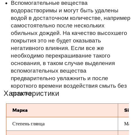
Марка
Sili
Степень глянца
Мато