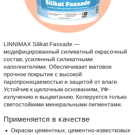
LINNIMAX Silikat Fassade —
модифицированный силикатный окрасочный
состав, усиленный силикатными
наполнителями. Обеспечивает матовое
прочное покрытие с высокой
паропроницаемостью и защитой от влаги.
Устойчив к щелочным основаниям, УФ-
излучению и выцветанию. Колеруется только
светостойкими минеральными пигментами.
Применяется в качестве
Окраски цементных, цементно-известковых
штукатурных покрытий растворных групп
PII, PIII DIN V 18 550, в том числе
используемых в системах утепления ЛШСУ
или СФТК, бетонных оснований, каменной
и кирпичной кладки.
Преимущества