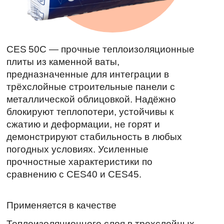
CES 50C — прочные теплоизоляционные
плиты из каменной ваты,
предназначенные для интеграции в
трёхслойные строительные панели с
металлической облицовкой. Надёжно
блокируют теплопотери, устойчивы к
сжатию и деформации, не горят и
демонстрируют стабильность в любых
погодных условиях. Усиленные
прочностные характеристики по
сравнению с CES40 и CES45.
Применяется в качестве
Теплоизоляционного слоя в трехслойных
панелях с обшивками из металлического
листа, предназначенных для устройства
наружных стен, перегородок, кровель
зданий и сооружений различного
назначения.