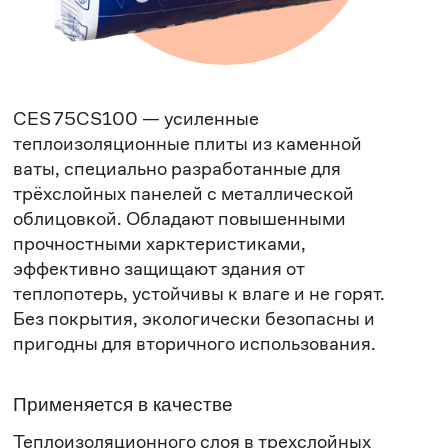
CES 75CS100 — усиленные
теплоизоляционные плиты из каменной
ваты, специально разработанные для
трёхслойных панелей с металлической
облицовкой. Обладают повышенными
прочностными харктеристиками,
эффективно защищают здания от
теплопотерь, устойчивы к влаге и не горят.
Без покрытия, экологически безопасны и
пригодны для вторичного использования.
Применяется в качестве
Теплоизоляционного слоя в трехслойных
панелях с обшивками из металлического
листа, предназначенных для устройства
наружных стен, перегородок, кровель
зданий и сооружений различного
назначения.