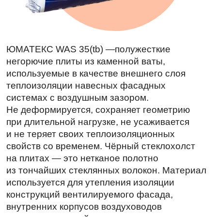
ЮМАТЕКС WAS 35(tb) —полужесткие
негорючие плиты из каменной ваты,
используемые в качестве внешнего слоя
теплоизоляции навесных фасадных
системах с воздушным зазором.
Не деформируется, сохраняет геометрию
при длительной нагрузке, не усаживается
и не теряет своих теплоизоляционных
свойств со временем. Чёрный стеклохолст
на плитах — это нетканое полотно
из тончайших стеклянных волокон. Материал
используется для утепления изоляции
конструкций вентилируемого фасада,
внутренних корпусов воздуховодов
и шумоглушителей.
Применяется в качестве
Однослойной теплоизоляции
в конструкциях навесных фасадных
систем с воздушным зазором
Наружном слое при двухслойном