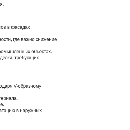
я.
ов в фасадах
ости, где важно снижение
промышленных объектах.
делки, требующих
одаря V-образному
териала.
е.
уатацию в наружных