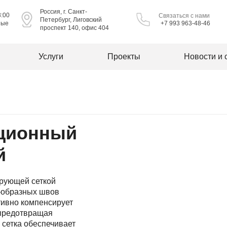
Россия, г. Санкт-
8:00
Связаться с нами
Петербург, Лиговский
ные
+7 993 963-48-46
проспект 140, офис 404
Услуги
Проекты
Новости и 
ционный
й
рующей сеткой
-образных швов
тивно компенсирует
 предотвращая
сетка обеспечивает