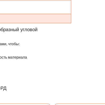
образный угловой
ами, чтобы:
мость материала
ОРД